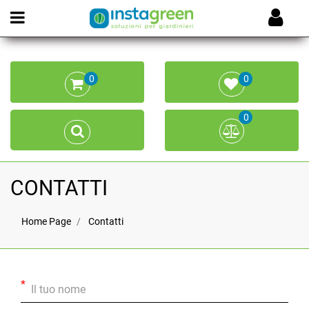
Open menu
0
0
0
CONTATTI
Home Page
Contatti
*