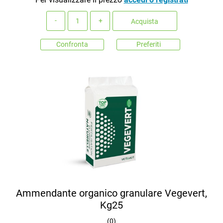
Quantità
Acquista
Confronta
Preferiti
Ammendante organico granulare Vegevert,
Kg25
(
0
)