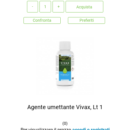
Quantità
Acquista
Confronta
Preferiti
Agente umettante Vivax, Lt 1
(
0
)
Per visualizzare il prezzo
accedi o registrati