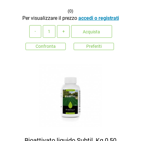
(
0
)
Per visualizzare il prezzo
accedi o registrati
Quantità
Acquista
Confronta
Preferiti
Bioattivato liquido Subtil, Kg 0,50