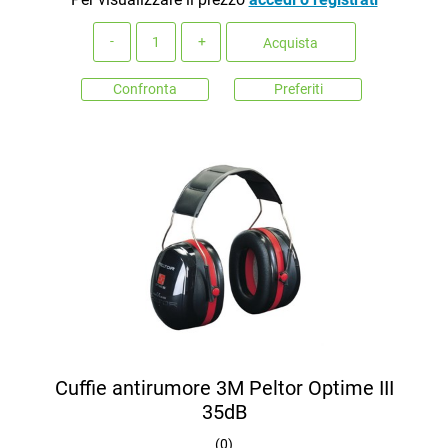
Quantità
Acquista
Confronta
Preferiti
Cuffie antirumore 3M Peltor Optime III
35dB
(
0
)