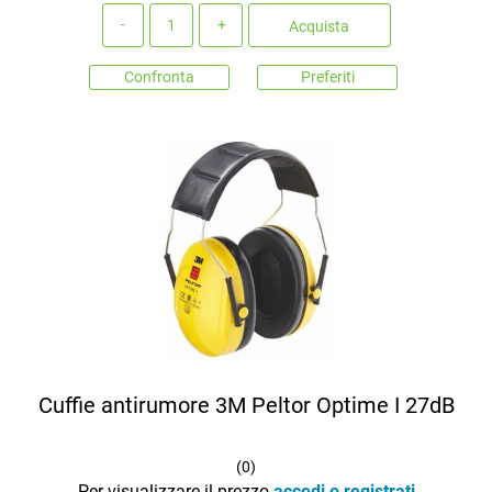
Quantità
Acquista
Confronta
Preferiti
Cuffie antirumore 3M Peltor Optime I 27dB
(
0
)
Per visualizzare il prezzo
accedi o registrati