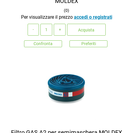
MOLDEX
(
0
)
Per visualizzare il prezzo
accedi o registrati
Quantità
Acquista
Confronta
Preferiti
Filtro GAS A2 per semimaschera MOLDEX