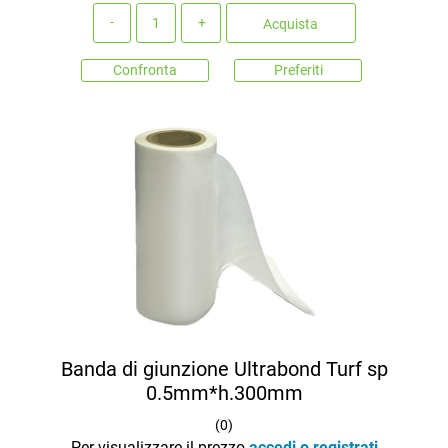
Quantità
Acquista
Confronta
Preferiti
Banda di giunzione Ultrabond Turf sp
0.5mm*h.300mm
(
0
)
Per visualizzare il prezzo
accedi o registrati