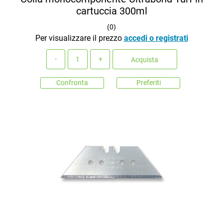
cartuccia 300ml
(
0
)
Per visualizzare il prezzo
accedi o registrati
Quantità
Acquista
Confronta
Preferiti