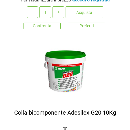
Quantità
Acquista
Confronta
Preferiti
Colla bicomponente Adesilex G20 10Kg
(
0
)