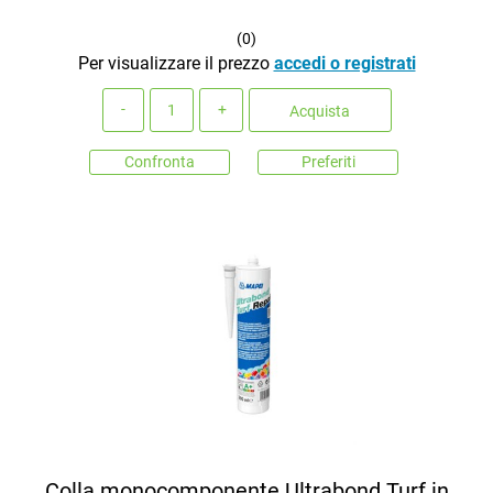
(
0
)
Per visualizzare il prezzo
accedi o registrati
Quantità
Acquista
Confronta
Preferiti
Colla monocomponente Ultrabond Turf in