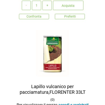
Quantità
Acquista
Confronta
Preferiti
Lapillo vulcanico per
pacciamatura,FLORENTER 33LT
(
0
)
Per visualizzare il prezzo
accedi o registrati