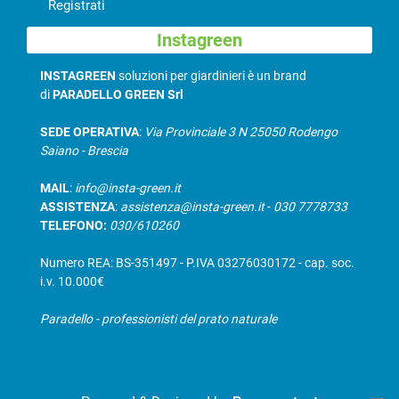
Registrati
Instagreen
INSTAGREEN
soluzioni per giardinieri è un brand
di
PARADELLO GREEN Srl
SEDE OPERATIVA
:
Via Provinciale 3 N 25050 Rodengo
Saiano - Brescia
MAIL
:
info@insta-green.it
ASSISTENZA
:
assistenza@insta-green.it
-
030 7778733
TELEFONO:
030/610260
Numero REA: BS-351497 - P.IVA 03276030172 - cap. soc.
i.v. 10.000€
Paradello - professionisti del prato naturale