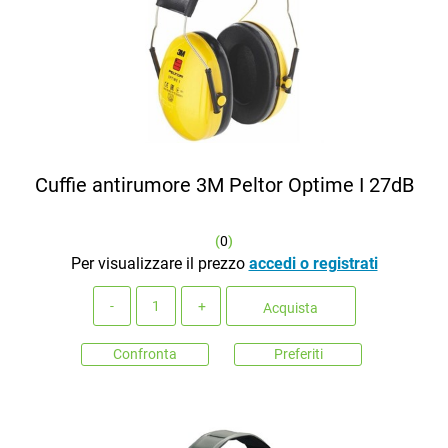
Cuffie antirumore 3M Peltor Optime I 27dB
(
0
)
Per visualizzare il prezzo
accedi o registrati
Quantità
Acquista
Confronta
Preferiti