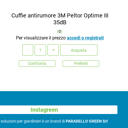
Cuffie antirumore 3M Peltor Optime III
35dB
(
0
)
Per visualizzare il prezzo
accedi o registrati
Quantità
Acquista
Confronta
Preferiti
Instagreen
N
soluzioni per giardinieri è un brand di
PARADELLO GREEN Srl