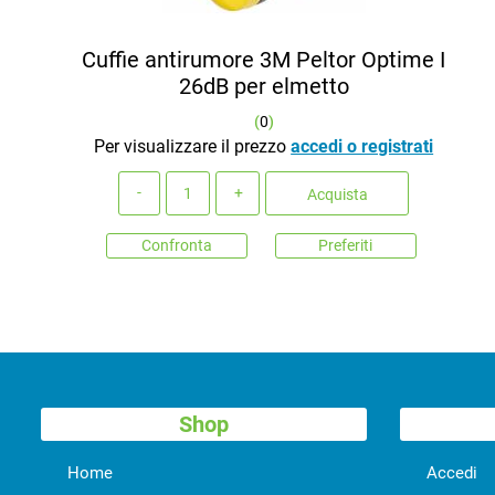
Cuffie antirumore 3M Peltor Optime I
26dB per elmetto
(
0
)
Per visualizzare il prezzo
accedi o registrati
Quantità
Acquista
Confronta
Preferiti
Shop
Home
Accedi