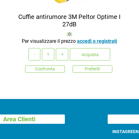
Cuffie antirumore 3M Peltor Optime I
27dB
(
0
)
Per visualizzare il prezzo
accedi o registrati
Quantità
Acquista
Confronta
Preferiti
Area Clienti
INSTAGREE