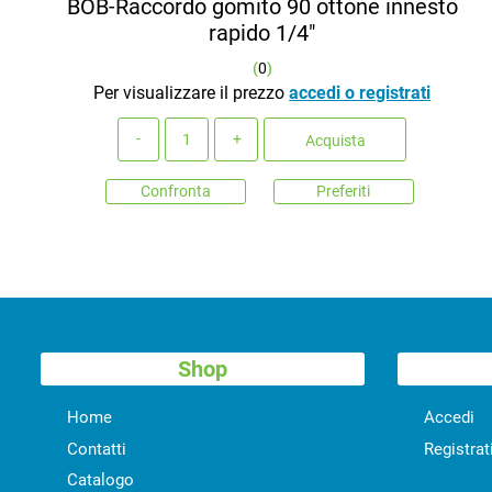
BOB-Raccordo gomito 90 ottone innesto
rapido 1/4"
(
0
)
Per visualizzare il prezzo
accedi o registrati
Quantità
Acquista
Confronta
Preferiti
Shop
Home
Accedi
Contatti
Registrat
Catalogo