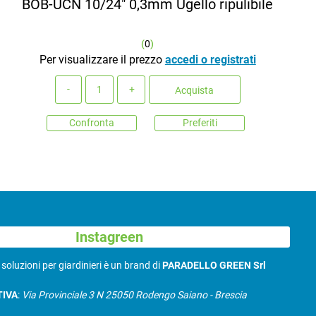
BOB-UCN 10/24" 0,3mm Ugello ripulibile
(
0
)
Per visualizzare il prezzo
accedi o registrati
Quantità
Acquista
Confronta
Preferiti
Instagreen
N
soluzioni per giardinieri è un brand di
PARADELLO GREEN Srl
TIVA
:
Via Provinciale 3 N 25050 Rodengo Saiano - Brescia