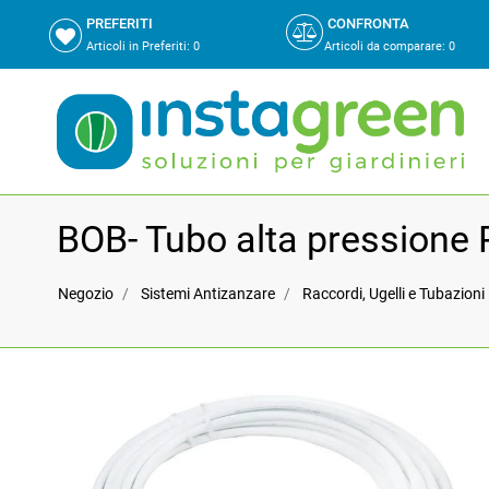
PREFERITI
CONFRONTA
Articoli in Preferiti:
0
Articoli da comparare
:
0
BOB- Tubo alta pressione
Negozio
Sistemi Antizanzare
Raccordi, Ugelli e Tubazioni