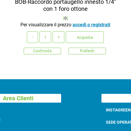
BOB-Raccordo portaugello innesto 1/4"
con 1 foro ottone
(
0
)
Per visualizzare il prezzo
accedi o registrati
Quantità
Acquista
Confronta
Preferiti
Area Clienti
INSTAGREE
i
SEDE OPERA