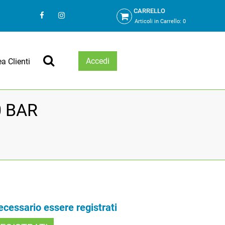
CARRELLO
Articoli in Carrello:
0
Accedi
ea Clienti
0 BAR
necessario essere registrati