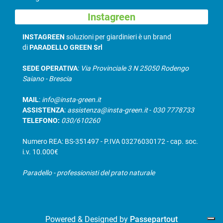
Instagreen
INSTAGREEN
soluzioni per giardinieri è un brand
di
PARADELLO GREEN Srl
SEDE OPERATIVA
:
Via Provinciale 3 N 25050 Rodengo
Saiano - Brescia
MAIL
:
info@insta-green.it
ASSISTENZA
:
assistenza@insta-green.it
-
030 7778733
TELEFONO:
030/610260
Numero REA: BS-351497 - P.IVA 03276030172 - cap. soc.
i.v. 10.000€
Paradello - professionisti del prato naturale
Powered & Designed by
Passepartout