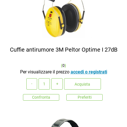
Cuffie antirumore 3M Peltor Optime I 27dB
(
0
)
Per visualizzare il prezzo
accedi o registrati
Quantità
Acquista
Confronta
Preferiti