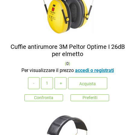
Cuffie antirumore 3M Peltor Optime I 26dB
per elmetto
(
0
)
Per visualizzare il prezzo
accedi o registrati
Quantità
Acquista
Confronta
Preferiti