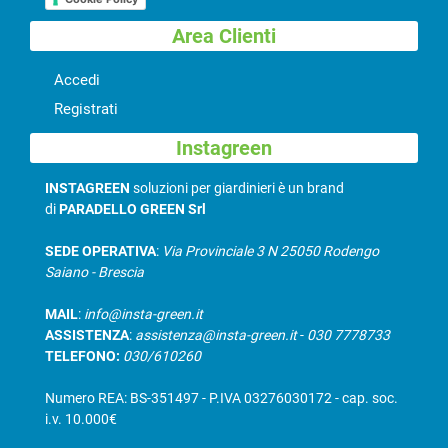
Area Clienti
Accedi
Registrati
Instagreen
INSTAGREEN
soluzioni per giardinieri è un brand
di
PARADELLO GREEN Srl
SEDE OPERATIVA
:
Via Provinciale 3 N 25050 Rodengo
Saiano - Brescia
MAIL
:
info@insta-green.it
ASSISTENZA
:
assistenza@insta-green.it
-
030 7778733
TELEFONO:
030/610260
Numero REA: BS-351497 - P.IVA 03276030172 - cap. soc.
i.v. 10.000€