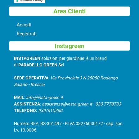
Area Clienti
Accedi
Registrati
Instagreen
INSTAGREEN
soluzioni per giardinieri è un brand
di
PARADELLO GREEN Srl
SEDE OPERATIVA
:
Via Provinciale 3 N 25050 Rodengo
Saiano - Brescia
MAIL
:
info@insta-green.it
ASSISTENZA
:
assistenza@insta-green.it
-
030 7778733
TELEFONO:
030/610260
Numero REA: BS-351497 - P.IVA 03276030172 - cap. soc.
i.v. 10.000€