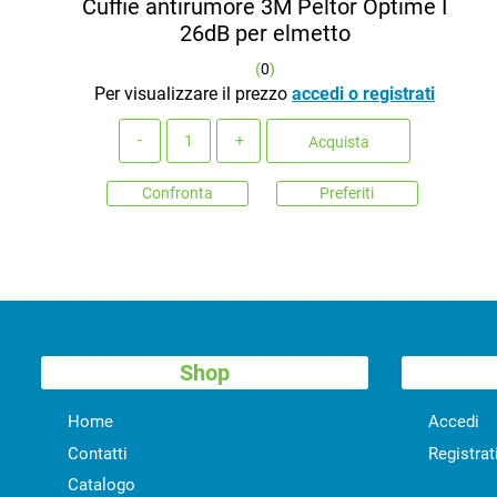
Cuffie antirumore 3M Peltor Optime I
26dB per elmetto
(
0
)
Per visualizzare il prezzo
accedi o registrati
Quantità
Acquista
Confronta
Preferiti
Shop
Home
Accedi
Contatti
Registrat
Catalogo