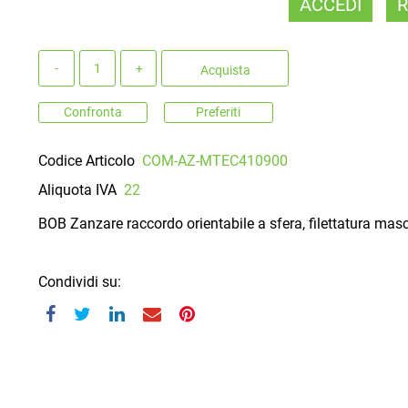
ACCEDI
R
Quantità
Acquista
Confronta
Preferiti
Codice Articolo
COM-AZ-MTEC410900
Aliquota IVA
22
BOB Zanzare raccordo orientabile a sfera, filettatura ma
Condividi su: