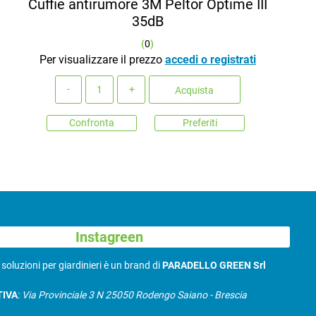
Cuffie antirumore 3M Peltor Optime III
35dB
(
0
)
Per visualizzare il prezzo
accedi o registrati
Quantità
Acquista
Confronta
Preferiti
Instagreen
N
soluzioni per giardinieri è un brand di
PARADELLO GREEN Srl
TIVA
:
Via Provinciale 3 N 25050 Rodengo Saiano - Brescia