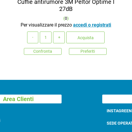
Cuffie antirumore 3M Peltor Optime I
27dB
(
0
)
Per visualizzare il prezzo
accedi o registrati
Quantità
Acquista
Confronta
Preferiti
Area Clienti
INSTAGREE
i
SEDE OPERA