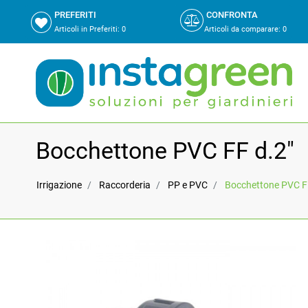
PREFERITI
CONFRONTA
Articoli in Preferiti:
0
Articoli da comparare
:
0
Bocchettone PVC FF d.2"
Irrigazione
Raccorderia
PP e PVC
Bocchettone PVC F