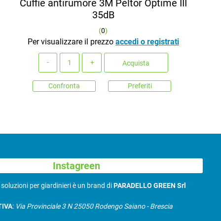
Cuffie antirumore 3M Peltor Optime III
35dB
(
0
)
Per visualizzare il prezzo
accedi o registrati
Quantità
Acquista
Confronta
Preferiti
Instagreen
N
soluzioni per giardinieri è un brand di
PARADELLO GREEN Srl
TIVA
:
Via Provinciale 3 N 25050 Rodengo Saiano - Brescia