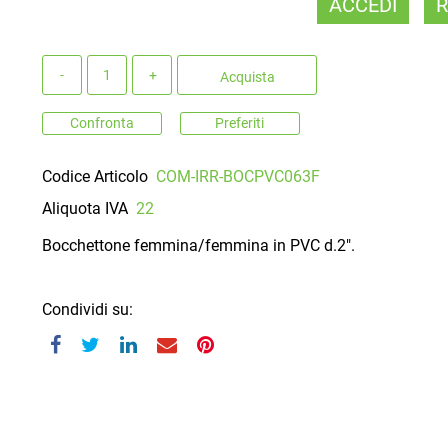
ACCEDI
R
Quantità
Acquista
Confronta
Preferiti
Codice Articolo
COM-IRR-BOCPVC063F
Aliquota IVA
22
Bocchettone femmina/femmina in PVC d.2".
Condividi su: