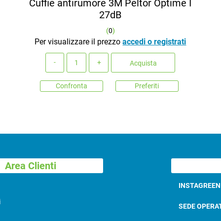
Cuffie antirumore 3M Peltor Optime I
27dB
(
0
)
Per visualizzare il prezzo
accedi o registrati
Quantità
Acquista
Confronta
Preferiti
Area Clienti
INSTAGREE
i
SEDE OPERA