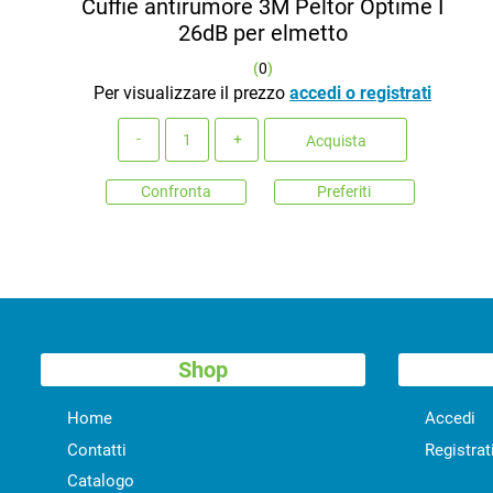
Cuffie antirumore 3M Peltor Optime I
26dB per elmetto
(
0
)
Per visualizzare il prezzo
accedi o registrati
Quantità
Acquista
Confronta
Preferiti
Shop
Home
Accedi
Contatti
Registrat
Catalogo