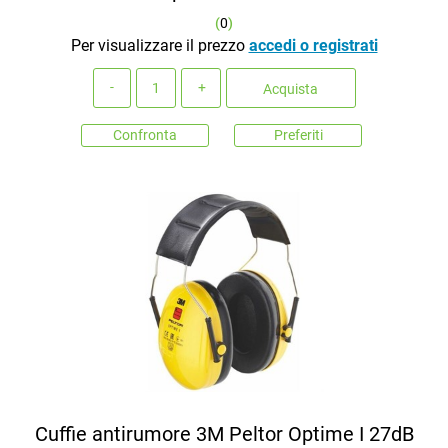
(
0
)
Per visualizzare il prezzo
accedi o registrati
Quantità
Acquista
Confronta
Preferiti
Cuffie antirumore 3M Peltor Optime I 27dB