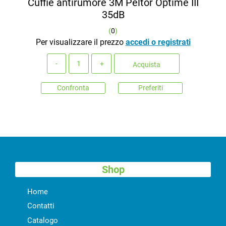
Cuffie antirumore 3M Peltor Optime III
35dB
(
0
)
Per visualizzare il prezzo
accedi o registrati
Quantità
Acquista
Confronta
Preferiti
Shop
Home
Contatti
Catalogo