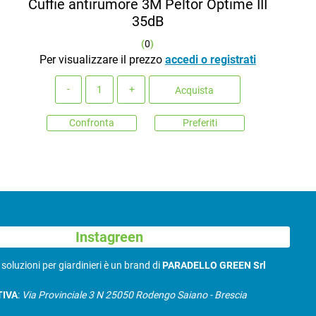
Cuffie antirumore 3M Peltor Optime III
35dB
(
0
)
Per visualizzare il prezzo
accedi o registrati
Quantità
Acquista
Confronta
Preferiti
Instagreen
N
soluzioni per giardinieri è un brand di
PARADELLO GREEN Srl
TIVA
:
Via Provinciale 3 N 25050 Rodengo Saiano - Brescia