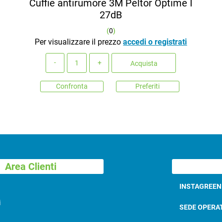
Cuffie antirumore 3M Peltor Optime I
27dB
(
0
)
Per visualizzare il prezzo
accedi o registrati
Quantità
Acquista
Confronta
Preferiti
Area Clienti
INSTAGREE
i
SEDE OPERA