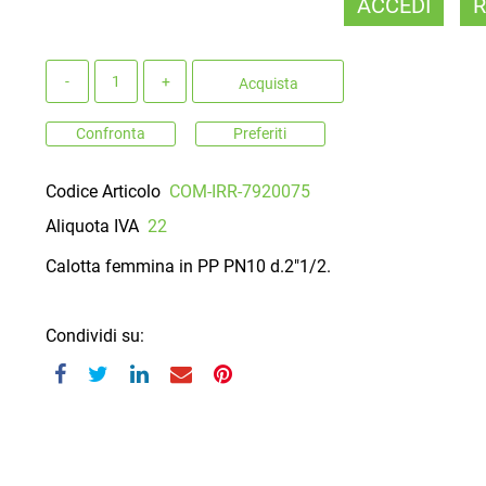
ACCEDI
R
Quantità
Acquista
Confronta
Preferiti
Codice Articolo
COM-IRR-7920075
Aliquota IVA
22
Calotta femmina in PP PN10 d.2"1/2.
Condividi su: