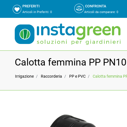
PREFERITI
CONFRONTA
Articoli in Preferiti:
0
Articoli da comparare
:
0
Calotta femmina PP PN10
Irrigazione
Raccorderia
PP e PVC
Calotta femmina P