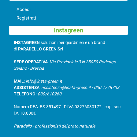
Accedi
Registrati
Instagreen
INSTAGREEN
soluzioni per giardinieri è un brand
di
PARADELLO GREEN Srl
SEDE OPERATIVA
:
Via Provinciale 3 N 25050 Rodengo
Saiano - Brescia
MAIL
:
info@insta-green.it
ASSISTENZA
:
assistenza@insta-green.it
-
030 7778733
TELEFONO:
030/610260
Numero REA: BS-351497 - P.IVA 03276030172 - cap. soc.
i.v. 10.000€
Paradello - professionisti del prato naturale