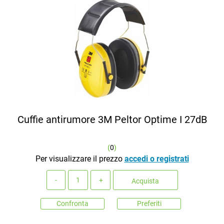
Cuffie antirumore 3M Peltor Optime I 27dB
(
0
)
Per visualizzare il prezzo
accedi o registrati
Quantità
Acquista
Confronta
Preferiti