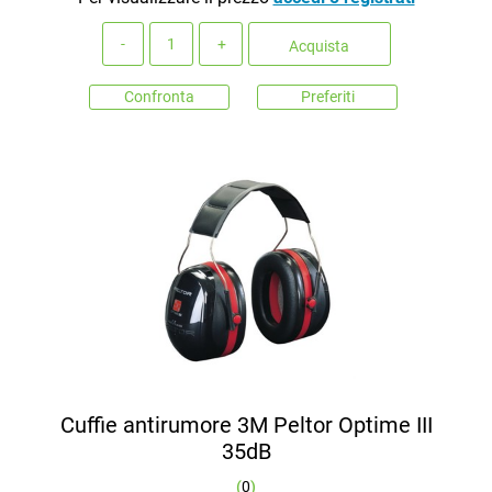
Quantità
Acquista
Confronta
Preferiti
Cuffie antirumore 3M Peltor Optime III
35dB
(
0
)