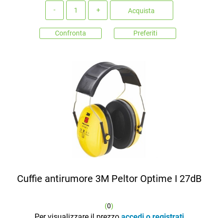
Quantità
Acquista
Confronta
Preferiti
Cuffie antirumore 3M Peltor Optime I 27dB
(
0
)
Per visualizzare il prezzo
accedi o registrati