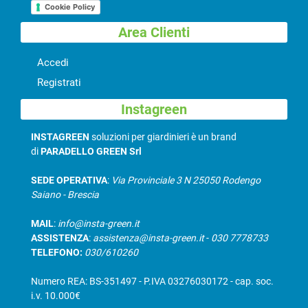
Cookie Policy
Area Clienti
Accedi
Registrati
Instagreen
INSTAGREEN
soluzioni per giardinieri è un brand
di
PARADELLO GREEN Srl
SEDE OPERATIVA
:
Via Provinciale 3 N 25050 Rodengo
Saiano - Brescia
MAIL
:
info@insta-green.it
ASSISTENZA
:
assistenza@insta-green.it
-
030 7778733
TELEFONO:
030/610260
Numero REA: BS-351497 - P.IVA 03276030172 - cap. soc.
i.v. 10.000€