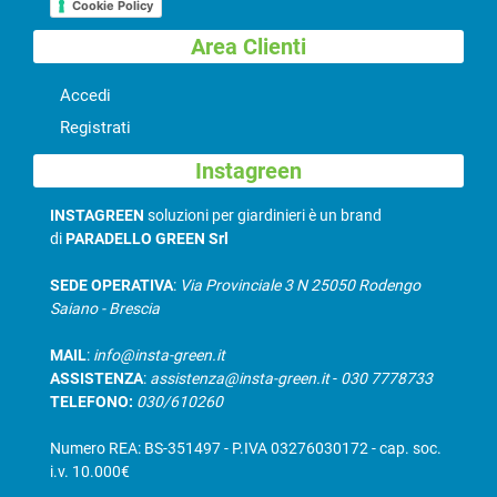
Cookie Policy
Area Clienti
Accedi
Registrati
Instagreen
INSTAGREEN
soluzioni per giardinieri è un brand
di
PARADELLO GREEN Srl
SEDE OPERATIVA
:
Via Provinciale 3 N 25050 Rodengo
Saiano - Brescia
MAIL
:
info@insta-green.it
ASSISTENZA
:
assistenza@insta-green.it
-
030 7778733
TELEFONO:
030/610260
Numero REA: BS-351497 - P.IVA 03276030172 - cap. soc.
i.v. 10.000€