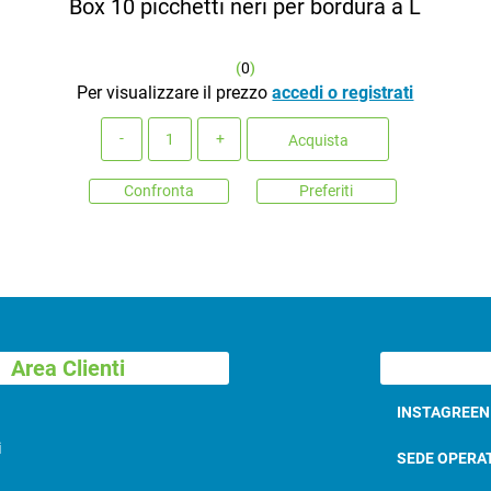
Box 10 picchetti neri per bordura a L
(
0
)
Per visualizzare il prezzo
accedi o registrati
Quantità
Acquista
Confronta
Preferiti
Area Clienti
INSTAGREE
i
SEDE OPERA