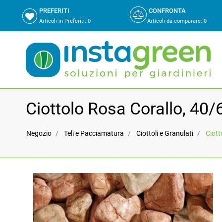
PREFERITI
CONFRONTA
Articoli in Preferiti:
0
Articoli da comparare
:
0
Ciottolo Rosa Corallo, 4
Negozio
Teli e Pacciamatura
Ciottoli e Granulati
Ciot