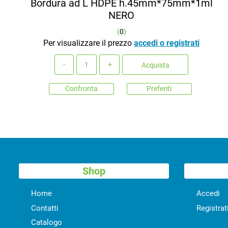
Bordura ad L HDPE h.45mm*75mm*1ml
NERO
(
0
)
Per visualizzare il prezzo
accedi o registrati
Quantità
Acquista
Confronta
Preferiti
Shop
Home
Accedi
Contatti
Registrat
Catalogo