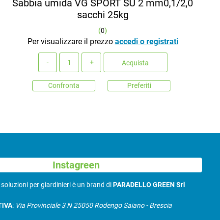
Sabbia umida VG SPORT SU 2 mm0,1/2,0
sacchi 25kg
(
0
)
Per visualizzare il prezzo
accedi o registrati
Quantità
Acquista
Confronta
Preferiti
Instagreen
N
soluzioni per giardinieri è un brand di
PARADELLO GREEN Srl
TIVA
:
Via Provinciale 3 N 25050 Rodengo Saiano - Brescia