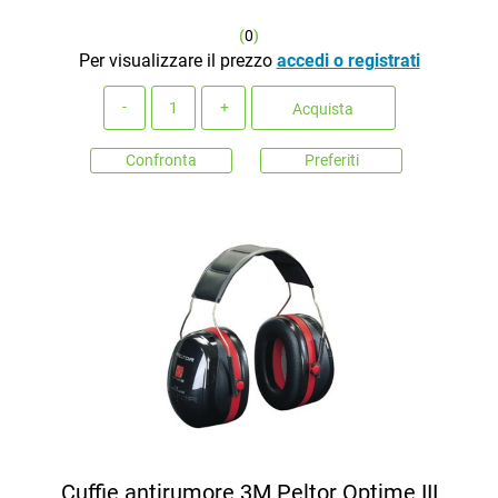
(
0
)
Per visualizzare il prezzo
accedi o registrati
Quantità
Acquista
Confronta
Preferiti
Cuffie antirumore 3M Peltor Optime III