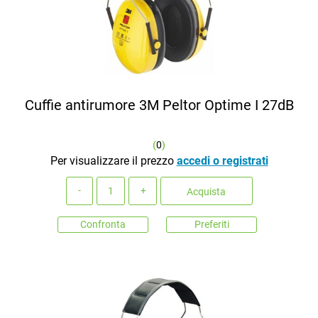
Cuffie antirumore 3M Peltor Optime I 27dB
(
0
)
Per visualizzare il prezzo
accedi o registrati
Quantità
Acquista
Confronta
Preferiti