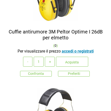
Cuffie antirumore 3M Peltor Optime I 26dB
per elmetto
(
0
)
Per visualizzare il prezzo
accedi o registrati
Quantità
Acquista
Confronta
Preferiti