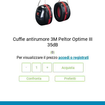
Cuffie antirumore 3M Peltor Optime III
35dB
(
0
)
Per visualizzare il prezzo
accedi o registrati
Quantità
Acquista
Confronta
Preferiti