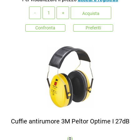
Quantità
Acquista
Confronta
Preferiti
Cuffie antirumore 3M Peltor Optime I 27dB
(
0
)