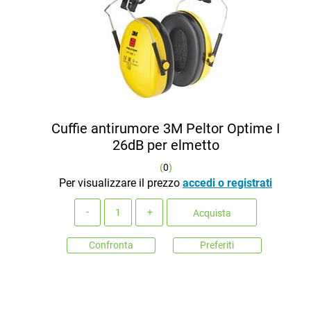
Cuffie antirumore 3M Peltor Optime I
26dB per elmetto
(
0
)
Per visualizzare il prezzo
accedi o registrati
Quantità
Acquista
Confronta
Preferiti