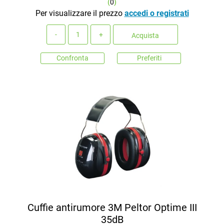
(
0
)
Per visualizzare il prezzo
accedi o registrati
Quantità
Acquista
Confronta
Preferiti
Cuffie antirumore 3M Peltor Optime III
35dB