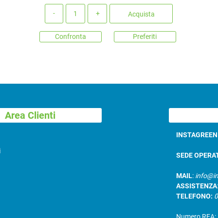
Quantità
Acquista
Confronta
Preferiti
Area Clienti
INSTAGREE
i
SEDE OPERA
MAIL
:
info@in
ASSISTENZA
TELEFONO:
Numero REA: B