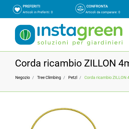
PREFERITI
CONFRONTA
Articoli in Preferiti:
0
Articoli da comparare
:
0
Corda ricambio ZILLON 4
Negozio
Tree Climbing
Petzl
Corda ricambio ZILLON 