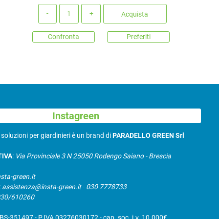
Quantità
Acquista
Confronta
Preferiti
Instagreen
N
soluzioni per giardinieri è un brand di
PARADELLO GREEN Srl
TIVA
:
Via Provinciale 3 N 25050 Rodengo Saiano - Brescia
sta-green.it
:
assistenza@insta-green.it
-
030 7778733
030/610260
S-351497 - P.IVA 03276030172 - cap. soc. i.v. 10.000€