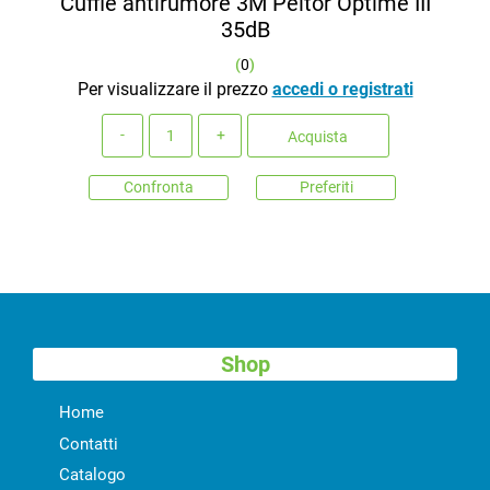
Cuffie antirumore 3M Peltor Optime III
35dB
(
0
)
Per visualizzare il prezzo
accedi o registrati
Quantità
Acquista
Confronta
Preferiti
Shop
Home
Contatti
Catalogo