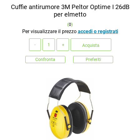
Cuffie antirumore 3M Peltor Optime I 26dB
per elmetto
(
0
)
Per visualizzare il prezzo
accedi o registrati
Quantità
Acquista
Confronta
Preferiti