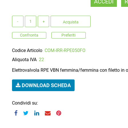
ACCEDI
R
Quantità
Acquista
Confronta
Preferiti
Codice Articolo
COM-IRR-RPE050FO
Aliquota IVA
22
Elettrovalvola RPE VBN femmina/femmina con filetto in ott
DOWNLOAD SCHEDA
Condividi su: