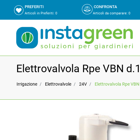
PREFERITI
CONFRONTA
Articoli in Preferiti:
0
Articoli da comparare
:
0
Elettrovalvola Rpe VBN d.1
Irrigazione
Elettrovalvole
24V
Elettrovalvola Rpe VBN 