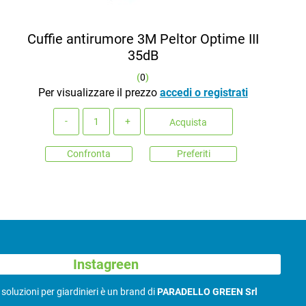
Cuffie antirumore 3M Peltor Optime III
35dB
(
0
)
Per visualizzare il prezzo
accedi o registrati
Quantità
Acquista
Confronta
Preferiti
Instagreen
N
soluzioni per giardinieri è un brand di
PARADELLO GREEN Srl