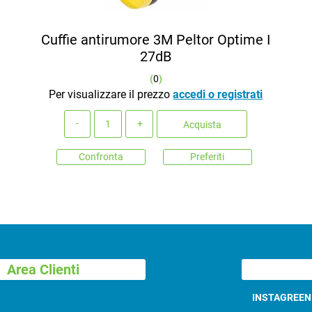
Cuffie antirumore 3M Peltor Optime I
27dB
(
0
)
Per visualizzare il prezzo
accedi o registrati
Quantità
Acquista
Confronta
Preferiti
Area Clienti
INSTAGREE