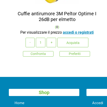
Cuffie antirumore 3M Peltor Optime I
26dB per elmetto
(
0
)
Per visualizzare il prezzo
accedi o registrati
Quantità
Acquista
Confronta
Preferiti
Shop
Home
Accedi