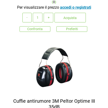
(
0
)
Per visualizzare il prezzo
accedi o registrati
Quantità
Acquista
Confronta
Preferiti
Cuffie antirumore 3M Peltor Optime III
35dB