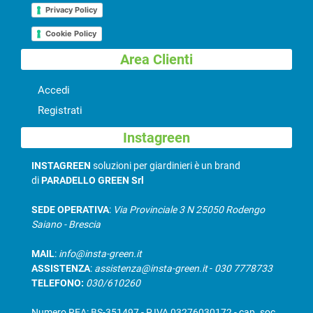
Privacy Policy
Cookie Policy
Area Clienti
Accedi
Registrati
Instagreen
INSTAGREEN
soluzioni per giardinieri è un brand
di
PARADELLO GREEN Srl
SEDE OPERATIVA
:
Via Provinciale 3 N 25050 Rodengo
Saiano - Brescia
MAIL
:
info@insta-green.it
ASSISTENZA
:
assistenza@insta-green.it
-
030 7778733
TELEFONO:
030/610260
Numero REA: BS-351497 - P.IVA 03276030172 - cap. soc.