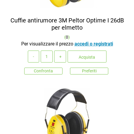
Cuffie antirumore 3M Peltor Optime I 26dB
per elmetto
(
0
)
Per visualizzare il prezzo
accedi o registrati
Quantità
Acquista
Confronta
Preferiti