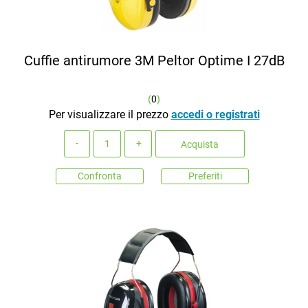
Cuffie antirumore 3M Peltor Optime I 27dB
(
0
)
Per visualizzare il prezzo
accedi o registrati
Quantità
Acquista
Confronta
Preferiti