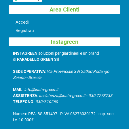
Area Clienti
Accedi
Registrati
Instagreen
INSTAGREEN
soluzioni per giardinieri è un brand
di
PARADELLO GREEN Srl
SEDE OPERATIVA
:
Via Provinciale 3 N 25050 Rodengo
Saiano - Brescia
MAIL
:
info@insta-green.it
ASSISTENZA
:
assistenza@insta-green.it
-
030 7778733
TELEFONO:
030/610260
Numero REA: BS-351497 - P.IVA 03276030172 - cap. soc.
i.v. 10.000€