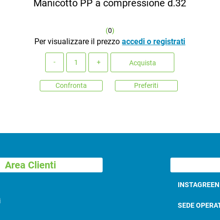
Manicotto PP a compressione d.32
(
0
)
Per visualizzare il prezzo
accedi o registrati
Quantità
Acquista
Confronta
Preferiti
Area Clienti
INSTAGREE
i
SEDE OPERA