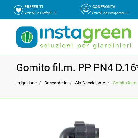
PREFERITI
CONFRONTA
Articoli in Preferiti:
0
Articoli da comparare
:
0
Gomito fil.m. PP PN4 D.16
Irrigazione
Raccorderia
Ala Gocciolante
Gomito fil.m