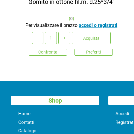
Gomito in ottone fil.m. d.25*3/4"
(
0
)
Per visualizzare il prezzo
accedi o registrati
Quantità
Acquista
Confronta
Preferiti
Shop
Home
Accedi
Contatti
Registrat
Catalogo