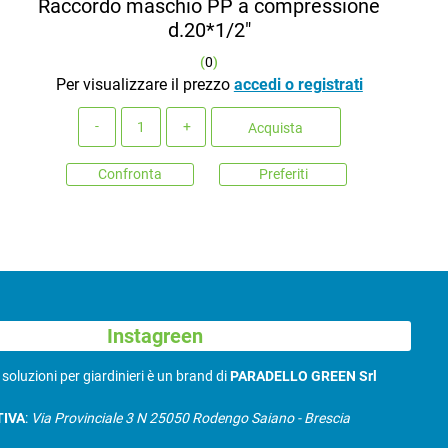
Raccordo maschio PP a compressione
d.20*1/2"
(
0
)
Per visualizzare il prezzo
accedi o registrati
Quantità
Acquista
Confronta
Preferiti
Instagreen
N
soluzioni per giardinieri è un brand di
PARADELLO GREEN Srl
TIVA
:
Via Provinciale 3 N 25050 Rodengo Saiano - Brescia