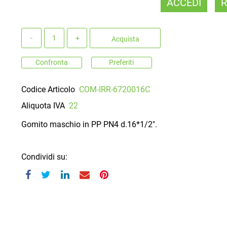
ACCEDI
R
Quantità
Acquista
Confronta
Preferiti
Codice Articolo
COM-IRR-6720016C
Aliquota IVA
22
Gomito maschio in PP PN4 d.16*1/2".
Condividi su: