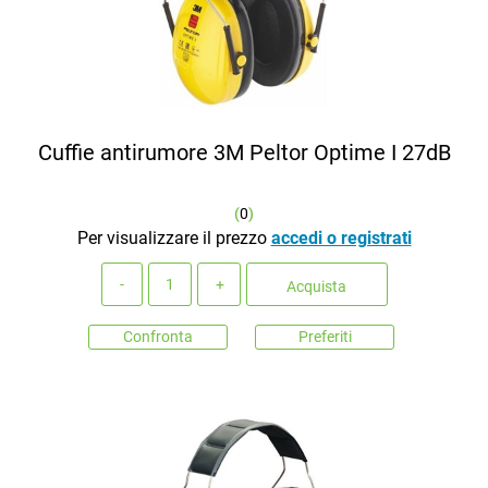
Cuffie antirumore 3M Peltor Optime I 27dB
(
0
)
Per visualizzare il prezzo
accedi o registrati
Quantità
Acquista
Confronta
Preferiti