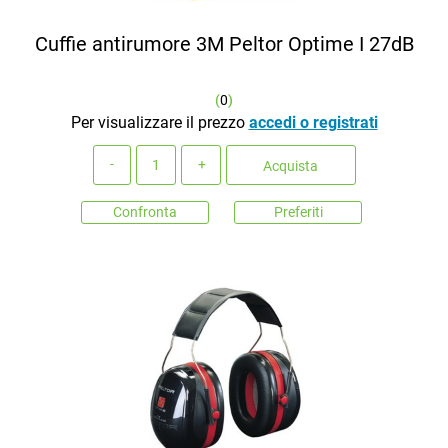
Cuffie antirumore 3M Peltor Optime I 27dB
(
0
)
Per visualizzare il prezzo
accedi o registrati
Quantità
Acquista
Confronta
Preferiti