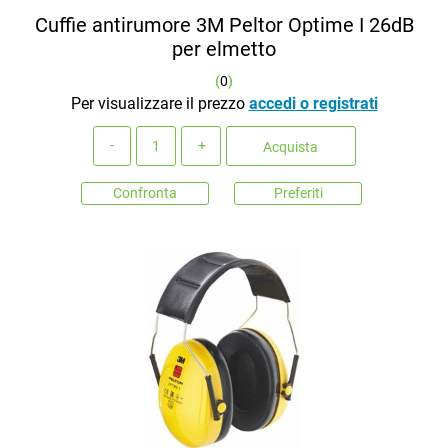
Cuffie antirumore 3M Peltor Optime I 26dB
per elmetto
(
0
)
Per visualizzare il prezzo
accedi o registrati
Quantità
Acquista
Confronta
Preferiti