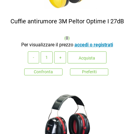
Cuffie antirumore 3M Peltor Optime I 27dB
(
0
)
Per visualizzare il prezzo
accedi o registrati
Quantità
Acquista
Confronta
Preferiti