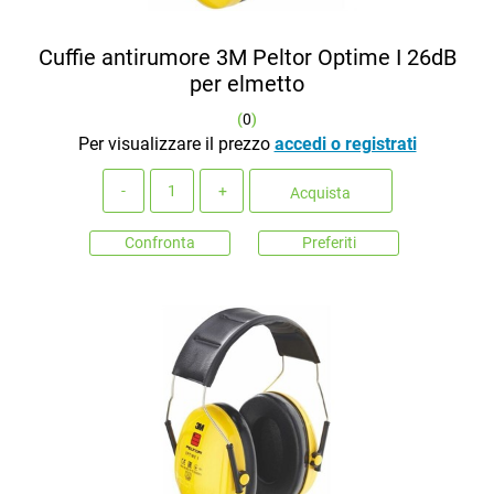
Cuffie antirumore 3M Peltor Optime I 26dB
per elmetto
(
0
)
Per visualizzare il prezzo
accedi o registrati
Quantità
Acquista
Confronta
Preferiti