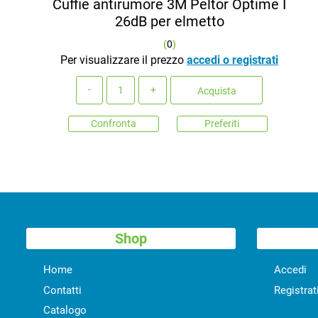
Cuffie antirumore 3M Peltor Optime I
26dB per elmetto
(
0
)
Per visualizzare il prezzo
accedi o registrati
Quantità
Acquista
Confronta
Preferiti
Shop
Home
Accedi
Contatti
Registrat
Catalogo