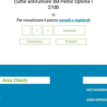
Cuffie antirumore 3M Peltor Optime I
27dB
(
0
)
Per visualizzare il prezzo
accedi o registrati
Quantità
Acquista
Confronta
Preferiti
Area Clienti
INSTAGREE
i
SEDE OPERA