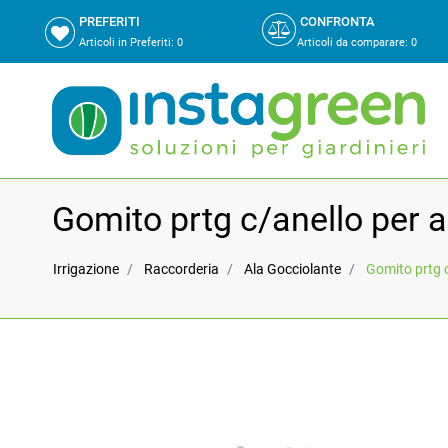
PREFERITI
CONFRONTA
Articoli in Preferiti:
0
Articoli da comparare
:
0
Gomito prtg c/anello per a
Irrigazione
Raccorderia
Ala Gocciolante
Gomito prtg c