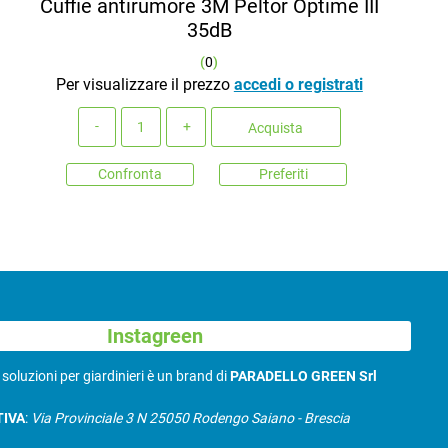
Cuffie antirumore 3M Peltor Optime III
35dB
(
0
)
Per visualizzare il prezzo
accedi o registrati
Quantità
Acquista
Confronta
Preferiti
Instagreen
N
soluzioni per giardinieri è un brand di
PARADELLO GREEN Srl
TIVA
:
Via Provinciale 3 N 25050 Rodengo Saiano - Brescia