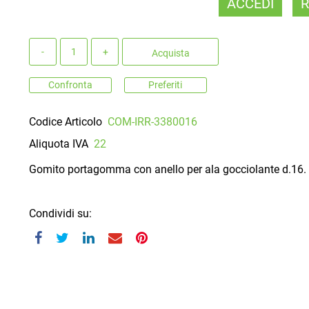
ACCEDI
R
Quantità
Acquista
Confronta
Preferiti
Codice Articolo
COM-IRR-3380016
Aliquota IVA
22
Gomito portagomma con anello per ala gocciolante d.16.
Condividi su: