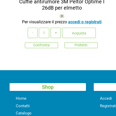
Cuffie antirumore 3M Peltor Optime I
26dB per elmetto
(
0
)
Per visualizzare il prezzo
accedi o registrati
Quantità
Acquista
Confronta
Preferiti
Shop
Home
Accedi
Contatti
Registrat
Catalogo