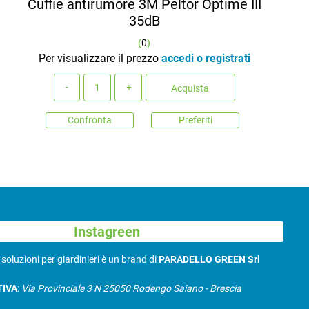
Cuffie antirumore 3M Peltor Optime III
35dB
(
0
)
Per visualizzare il prezzo
accedi o registrati
Quantità
Acquista
Confronta
Preferiti
Instagreen
N
soluzioni per giardinieri è un brand di
PARADELLO GREEN Srl
TIVA
:
Via Provinciale 3 N 25050 Rodengo Saiano - Brescia