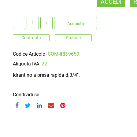
ACCEDI
R
Quantità
Acquista
Confronta
Preferiti
Codice Articolo
COM-IRR-9650
Aliquota IVA
22
Idrantino a presa rapida d.3/4".
Condividi su: