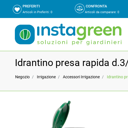
PREFERITI
CONFRONTA
Articoli in Preferiti:
0
Articoli da comparare
:
0
Idrantino presa rapida d.3
Negozio
Irrigazione
Accessori Irrigazione
Idrantino p