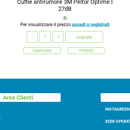
Cuffie antirumore 3M Peltor Optime I
27dB
(
0
)
Per visualizzare il prezzo
accedi o registrati
Quantità
Acquista
Confronta
Preferiti
Area Clienti
INSTAGREE
i
SEDE OPERA