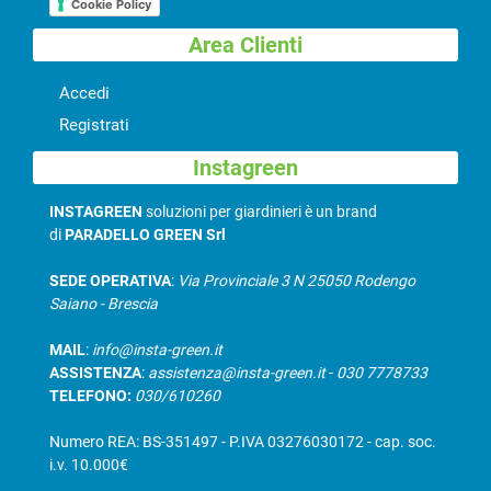
Cookie Policy
Area Clienti
Accedi
Registrati
Instagreen
INSTAGREEN
soluzioni per giardinieri è un brand
di
PARADELLO GREEN Srl
SEDE OPERATIVA
:
Via Provinciale 3 N 25050 Rodengo
Saiano - Brescia
MAIL
:
info@insta-green.it
ASSISTENZA
:
assistenza@insta-green.it
-
030 7778733
TELEFONO:
030/610260
Numero REA: BS-351497 - P.IVA 03276030172 - cap. soc.
i.v. 10.000€