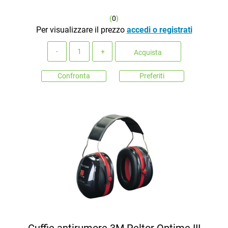
(
0
)
Per visualizzare il prezzo
accedi o registrati
Quantità
Acquista
Confronta
Preferiti
Cuffie antirumore 3M Peltor Optime III