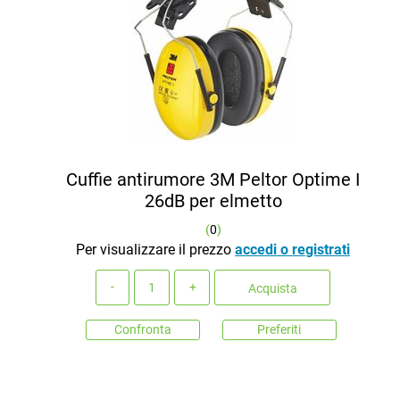
Cuffie antirumore 3M Peltor Optime I
26dB per elmetto
(
0
)
Per visualizzare il prezzo
accedi o registrati
Quantità
Acquista
Confronta
Preferiti