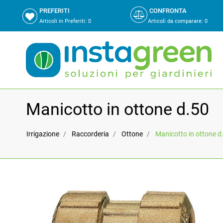
PREFERITI
CONFRONTA
Articoli in Preferiti:
0
Articoli da comparare
:
0
Manicotto in ottone d.50
Irrigazione
Raccorderia
Ottone
Manicotto in ottone d