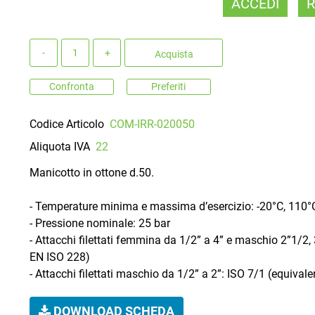
ACCEDI
R
Quantità
Acquista
Confronta
Preferiti
Codice Articolo
COM-IRR-020050
Aliquota IVA
22
Manicotto in ottone d.50.
- Temperature minima e massima d’esercizio: -20°C, 110°C
- Pressione nominale: 25 bar
- Attacchi filettati femmina da 1/2” a 4” e maschio 2”1/2
EN ISO 228)
- Attacchi filettati maschio da 1/2” a 2”: ISO 7/1 (equiv
DOWNLOAD SCHEDA