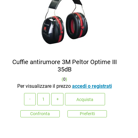
Cuffie antirumore 3M Peltor Optime III
35dB
(
0
)
Per visualizzare il prezzo
accedi o registrati
Quantità
Acquista
Confronta
Preferiti