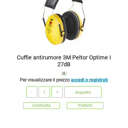
Cuffie antirumore 3M Peltor Optime I
27dB
(
0
)
Per visualizzare il prezzo
accedi o registrati
Quantità
Acquista
Confronta
Preferiti