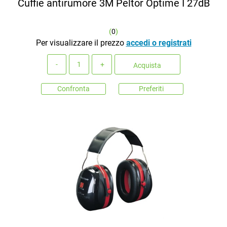
Cuffie antirumore 3M Peltor Optime I 27dB
(
0
)
Per visualizzare il prezzo
accedi o registrati
Quantità
Acquista
Confronta
Preferiti