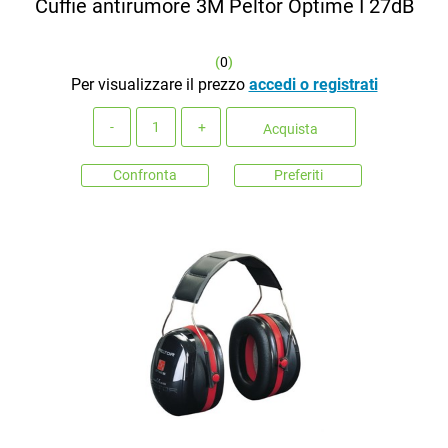
Cuffie antirumore 3M Peltor Optime I 27dB
(
0
)
Per visualizzare il prezzo
accedi o registrati
Quantità
Acquista
Confronta
Preferiti