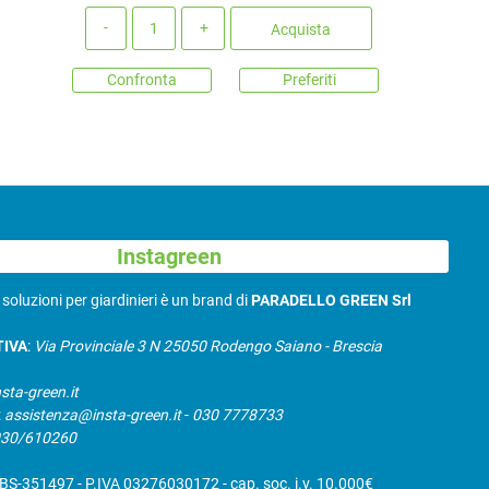
Quantità
Acquista
Confronta
Preferiti
Instagreen
N
soluzioni per giardinieri è un brand di
PARADELLO GREEN Srl
TIVA
:
Via Provinciale 3 N 25050 Rodengo Saiano - Brescia
sta-green.it
:
assistenza@insta-green.it
-
030 7778733
030/610260
S-351497 - P.IVA 03276030172 - cap. soc. i.v. 10.000€