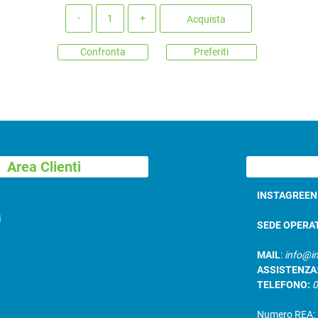
Quantità
Acquista
Confronta
Preferiti
Area Clienti
INSTAGREE
i
SEDE OPERA
MAIL
:
info@in
ASSISTENZA
TELEFONO:
Numero REA: B