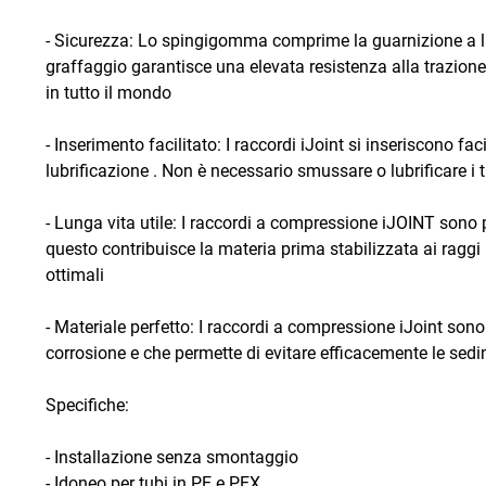
- Sicurezza: Lo spingigomma comprime la guarnizione a lab
graffaggio garantisce una elevata resistenza alla trazione.
in tutto il mondo
- Inserimento facilitato: I raccordi iJoint si inseriscono f
lubrificazione . Non è necessario smussare o lubrificare i 
- Lunga vita utile: I raccordi a compressione iJOINT sono p
questo contribuisce la materia prima stabilizzata ai raggi
ottimali
- Materiale perfetto: I raccordi a compressione iJoint sono 
corrosione e che permette di evitare efficacemente le sed
Specifiche:
- Installazione senza smontaggio
- Idoneo per tubi in PE e PEX