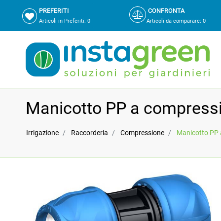
PREFERITI
CONFRONTA
Articoli in Preferiti:
0
Articoli da comparare
:
0
Manicotto PP a compress
Irrigazione
Raccorderia
Compressione
Manicotto PP 