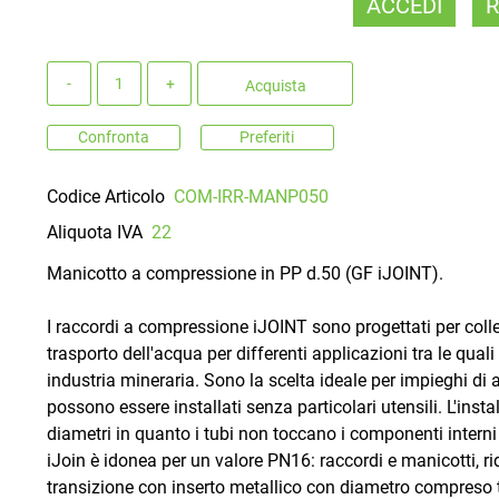
ACCEDI
R
Quantità
Acquista
Confronta
Preferiti
Codice Articolo
COM-IRR-MANP050
Aliquota IVA
22
Manicotto a compressione in PP d.50 (GF iJOINT).
I raccordi a compressione iJOINT sono progettati per colleg
trasporto dell'acqua per differenti applicazioni tra le qua
industria mineraria. Sono la scelta ideale per impieghi di
possono essere installati senza particolari utensili. L'in
diametri in quanto i tubi non toccano i componenti intern
iJoin è idonea per un valore PN16: raccordi e manicotti, ridu
transizione con inserto metallico con diametro compreso t