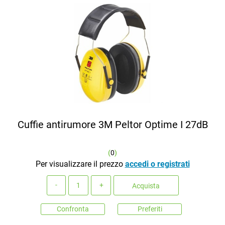
Cuffie antirumore 3M Peltor Optime I 27dB
(
0
)
Per visualizzare il prezzo
accedi o registrati
Quantità
Acquista
Confronta
Preferiti