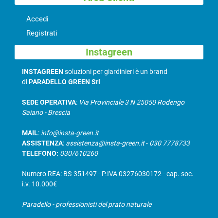
Accedi
Registrati
Instagreen
INSTAGREEN
soluzioni per giardinieri è un brand
di
PARADELLO GREEN Srl
SEDE OPERATIVA
:
Via Provinciale 3 N 25050 Rodengo
Saiano - Brescia
MAIL
:
info@insta-green.it
ASSISTENZA
:
assistenza@insta-green.it
-
030 7778733
TELEFONO:
030/610260
Numero REA: BS-351497 - P.IVA 03276030172 - cap. soc.
i.v. 10.000€
Paradello - professionisti del prato naturale