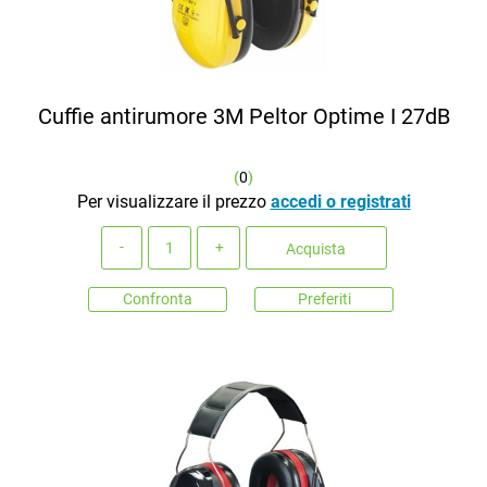
Cuffie antirumore 3M Peltor Optime I 27dB
(
0
)
Per visualizzare il prezzo
accedi o registrati
Quantità
Acquista
Confronta
Preferiti