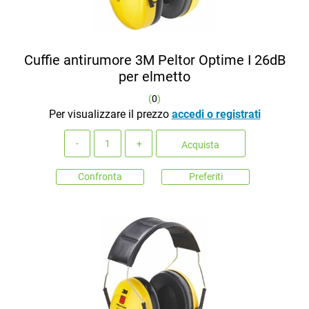
Cuffie antirumore 3M Peltor Optime I 26dB
per elmetto
(
0
)
Per visualizzare il prezzo
accedi o registrati
Quantità
Acquista
Confronta
Preferiti