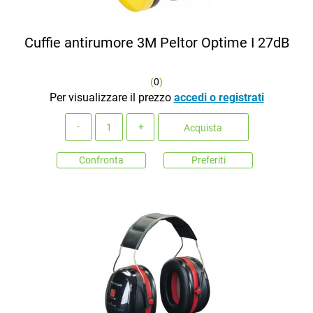
Cuffie antirumore 3M Peltor Optime I 27dB
(
0
)
Per visualizzare il prezzo
accedi o registrati
Quantità
Acquista
Confronta
Preferiti