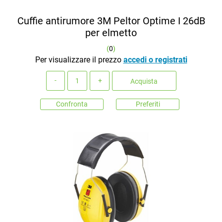
Cuffie antirumore 3M Peltor Optime I 26dB
per elmetto
(
0
)
Per visualizzare il prezzo
accedi o registrati
Quantità
Acquista
Confronta
Preferiti