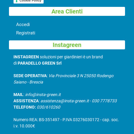
Cookie Policy
Area Clienti
Accedi
Registrati
Instagreen
INSTAGREEN
soluzioni per giardinieri è un brand
di
PARADELLO GREEN Srl
SEDE OPERATIVA
:
Via Provinciale 3 N 25050 Rodengo
Saiano - Brescia
MAIL
:
info@insta-green.it
ASSISTENZA
:
assistenza@insta-green.it
-
030 7778733
TELEFONO:
030/610260
Numero REA: BS-351497 - P.IVA 03276030172 - cap. soc.
i.v. 10.000€