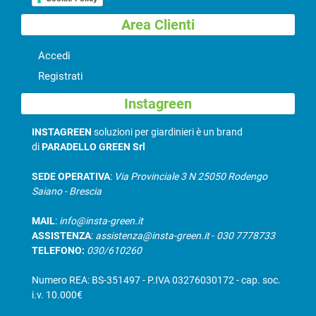
Area Clienti
Accedi
Registrati
Instagreen
INSTAGREEN
soluzioni per giardinieri è un brand
di
PARADELLO GREEN Srl
SEDE OPERATIVA
:
Via Provinciale 3 N 25050 Rodengo
Saiano - Brescia
MAIL
:
info@insta-green.it
ASSISTENZA
:
assistenza@insta-green.it
-
030 7778733
TELEFONO:
030/610260
Numero REA: BS-351497 - P.IVA 03276030172 - cap. soc.
i.v. 10.000€